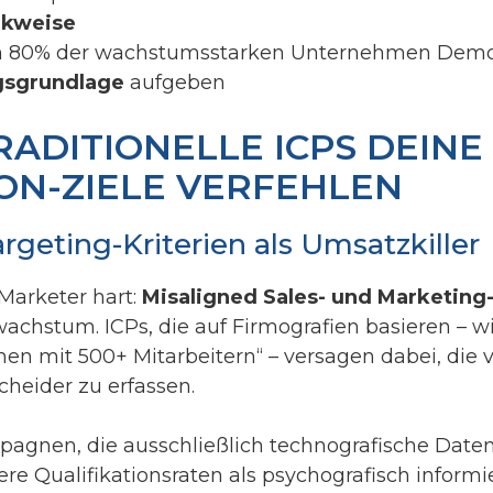
nkweise
n 80% der wachstumsstarken Unternehmen Demog
sgrundlage
aufgeben
ADITIONELLE ICPS DEINE
ON-ZIELE VERFEHLEN
rgeting-Kriterien als Umsatzkiller
-Marketer hart:
Misaligned Sales- und Marketin
chstum. ICPs, die auf Firmografien basieren – w
n mit 500+ Mitarbeitern“ – versagen dabei, die
cheider zu erfassen.
agnen, die ausschließlich technografische Date
re Qualifikationsraten als psychografisch informi