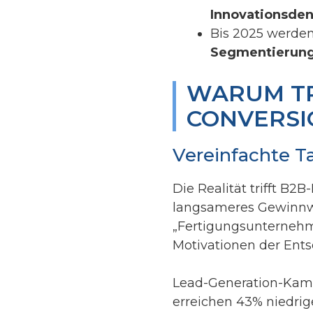
Innovationsde
Bis 2025 werde
Segmentierung
WARUM TR
CONVERSI
Vereinfachte Ta
Die Realität trifft B2B
langsameres Gewinnwa
„Fertigungsunternehme
Motivationen der Ents
Lead-Generation-Kamp
erreichen 43% niedrige