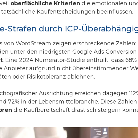
weil
oberflächliche Kriterien
die emotionalen und
ie tatsächliche Kaufentscheidungen beeinflussen.
e-Strafen durch ICP-Überabhängig
von WordStream zeigen erschreckende Zahlen: 
iden unter den niedrigsten Google Ads Conversio
t
. Eine 2024 Numerator-Studie enthüllt, dass 68%
de Anbieter aufgrund nicht übereinstimmender We
äten oder Risikotoleranz ablehnen.
hografischer Ausrichtung erreichen dagegen 11
d 72% in der Lebensmittelbranche. Diese Zahlen 
oren
die Kaufbereitschaft drastisch steigern könn