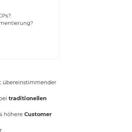
ICPs?
gmentierung?
ht übereinstimmender
 bei
traditionellen
4% höhere
Customer
r