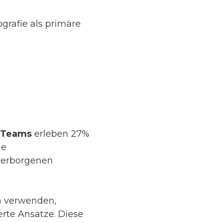
rafie als primäre
g-Teams
erleben 27%
ie
 verborgenen
n verwenden,
erte Ansätze. Diese