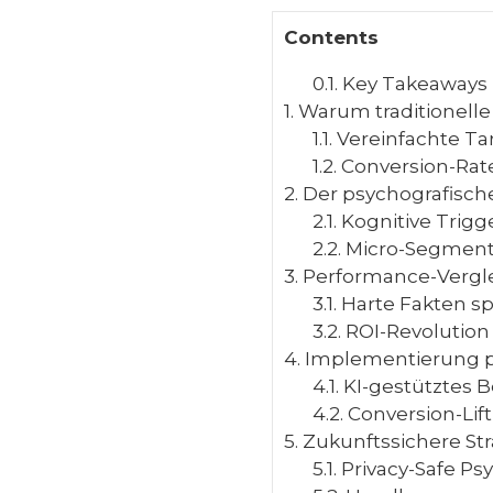
Contents
0.1.
Key Takeaways
1.
Warum traditionelle 
1.1.
Vereinfachte Tar
1.2.
Conversion-Rate
2.
Der psychografische
2.1.
Kognitive Trigge
2.2.
Micro-Segmenti
3.
Performance-Verglei
3.1.
Harte Fakten sp
3.2.
ROI-Revolution
4.
Implementierung ps
4.1.
KI-gestütztes B
4.2.
Conversion-Lift
5.
Zukunftssichere Str
5.1.
Privacy-Safe Ps