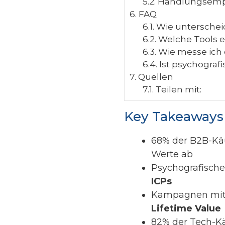
5.2.
Handlungsempf
6.
FAQ
6.1.
Wie unterscheide
6.2.
Welche Tools e
6.3.
Wie messe ich 
6.4.
Ist psychogra
7.
Quellen
7.1.
Teilen mit:
Key Takeaways
68% der B2B-Kä
Werte ab
Psychografische
ICPs
Kampagnen mit 
Lifetime Value
82% der Tech-Kä